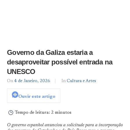
Governo da Galiza estaria a
desaproveitar possível entrada na
UNESCO
On
4 de Janeiro, 2026
By
In
Cultura e Artes
Notícias
De
Ouvir este artigo
Norte
a
Sul
Tempo de leitura:
2 minutos
O governo espanhol anunciou a solicitude para a incorporação