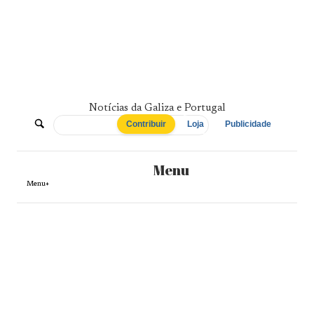
Skip
to
content
Notícias da Galiza e Portugal
De
Contribuir
Loja
Publicidade
Norte
Menu
a
Menu+
Sul