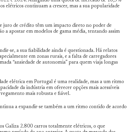
 2022 e 2024. Atingindo uma quota de mercado de 18,5%
, os elétricos continuam a crescer, mas a sua popularidade
.
 juro de crédito têm um impacto direto no poder de
stão a apostar em modelos de gama média, tentando assim
ir-se, a sua fiabilidade ainda é questionada. Há relatos
pecialmente em zonas rurais, e a falta de carregadores
hamada “ansiedade de autonomia” para quem viaja longas
ade elétrica em Portugal é uma realidade, mas a um ritmo
acidade da indústria em oferecer opções mais acessíveis
regamento mais robusta e fiável.
continua a expandir-se também a um ritmo contido de acordo
s Galiza 2.800 carros totalmente elétricos, o que