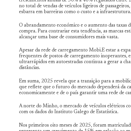
crescimentos anuais de 30% a 40% registados entre
no total de vendas de veículos ligeiros de passageiros
esbarra em barreiras como o custo e a infraestrutura
O abrandamento económico e o aumento das taxas de
compra. Para contrariar esta tendência, as marcas e
alcançar uma base de consumidores mais vasta.
Apesar da rede de carregamento Mobi.E estar a expand
frequentes de postos de carregamento inoperantes, es
ultrarrápidos em autoestradas continua a gerar a c
distâncias.
Em suma, 2025 revela que a transição para a mobilid
que reflete que o futuro do mercado dependerá da cap
economicamente e de o país garantir uma rede de car
A norte do Minho, o mercado de veículos elétricos 
com os dados do Instituto Galego de Estatística.
Nos primeiros oito meses de 2025, foram matriculado