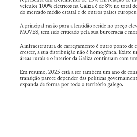
representa um crescimento de 15% em relação ao me
veículos 100% elétricos na Galiza é de 8% no total de
do mercado médio estatal e de outros países europeu
A principal razão para a lentidão reside no preço elev
MOVES, tem sido criticado pela sua burocracia e mor
A infraestrutura de carregamento é outro ponto de e
crescer, a sua distribuição não é homogénea. Existe 
áreas rurais e o interior da Galiza continuam com um
Em resumo, 2025 está a ser também um ano de consoli
transição parece depender das políticas governamenta
expanda de forma por todo o território galego.