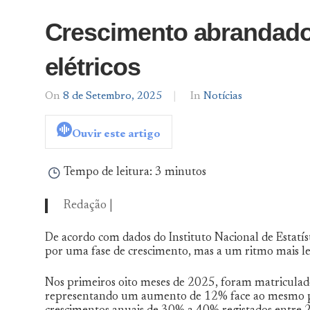
Crescimento abrandado
elétricos
On
8 de Setembro, 2025
By
In
Notícias
Notícias
De
Ouvir este artigo
Norte
a
Sul
Tempo de leitura:
3 minutos
Redação |
De acordo com dados do Instituto Nacional de Estatíst
por uma fase de crescimento, mas a um ritmo mais le
Nos primeiros oito meses de 2025, foram matriculado
representando um aumento de 12% face ao mesmo pe