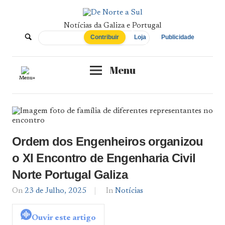
Skip
to
content
Notícias da Galiza e Portugal
De
Contribuir
Loja
Publicidade
Norte
Menu
Menu+
a
Sul
Ordem dos Engenheiros organizou
o XI Encontro de Engenharia Civil
Norte Portugal Galiza
On
23 de Julho, 2025
By
In
Notícias
Notícias
De
Ouvir este artigo
Norte