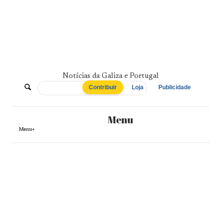
Skip
to
content
Notícias da Galiza e Portugal
De
Contribuir
Loja
Publicidade
Norte
Menu
a
Menu+
Sul