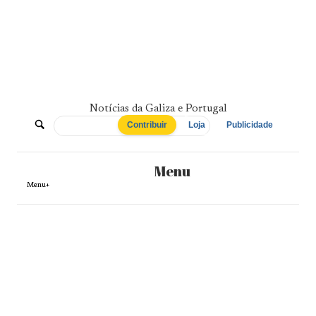
Skip
to
content
Notícias da Galiza e Portugal
De
Contribuir
Loja
Publicidade
Norte
Menu
a
Menu+
Sul