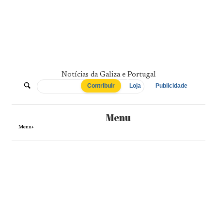
Skip
to
content
Notícias da Galiza e Portugal
De
Contribuir
Loja
Publicidade
Norte
Menu
a
Menu+
Sul