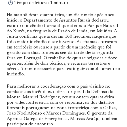
Tempo de leitura:
1 minuto
Na manhã desta quarta-feira, um dia e meio após o seu
início, o Departamento de Assuntos Rurais declarou
extinto o incêndio florestal que afetou o Parque Natural
do Xurés, na freguesia de Prado de Limia, em Muíños. A
Junta confirma que arderam 160 hectares, naquele que
foi o maior incêndio deste inverno. As chamas entraram
em território ourense a partir de um incêndio que foi
gerado com duas fontes às seis da tarde desta segunda-
feira em Portugal. O trabalho de quinze brigadas e doze
agentes, além de dois técnicos, e recursos terrestres e
aéreos foram necessários para extinguir completamente o
incêndio.
Para melhorar a coordenação com o país vizinho no
combate aos incêndios, o director-geral da Defensa do
Monte, Manuel Rodríguez, reuniu ontem quarta-feira
por videoconferência com os responsáveis ​​dos distritos
florestais portugueses na zona fronteiriça com a Galiza,
João Noel Afonso e Marcos Domingues. O gerente da
Agência Galega de Emergência, Marcos Araújo, também
participou do encontro.