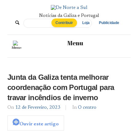
Skip
to
content
Notícias da Galiza e Portugal
De
Contribuir
Loja
Publicidade
Norte
Menu
Menu+
a
Sul
Junta da Galiza tenta melhorar
coordenação com Portugal para
travar incêndios de inverno
On
12 de Fevereiro, 2023
By
In
O centro
admin
Ouvir este artigo