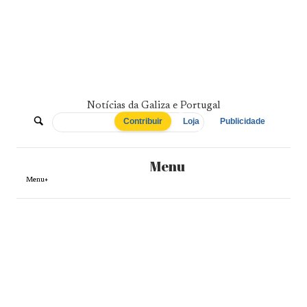
Skip
to
content
Notícias da Galiza e Portugal
De
Contribuir
Loja
Publicidade
Norte
Menu
a
Menu+
Sul