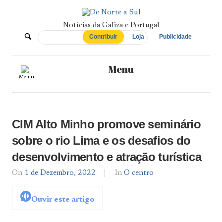
Skip
to
content
Notícias da Galiza e Portugal
De
Contribuir
Loja
Publicidade
Norte
Menu
Menu+
a
Sul
CIM Alto Minho promove seminário
sobre o rio Lima e os desafios do
desenvolvimento e atração turística
On
1 de Dezembro, 2022
By
In
O centro
admin
Ouvir este artigo