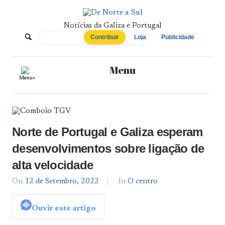
Skip
to
content
Notícias da Galiza e Portugal
De
Contribuir
Loja
Publicidade
Norte
Menu
Menu+
a
Sul
Norte de Portugal e Galiza esperam
desenvolvimentos sobre ligação de
alta velocidade
On
12 de Setembro, 2022
By
In
O centro
admin
Ouvir este artigo