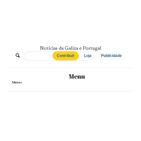
Skip
to
content
Notícias da Galiza e Portugal
De
Contribuir
Loja
Publicidade
Norte
Menu
a
Menu+
Sul