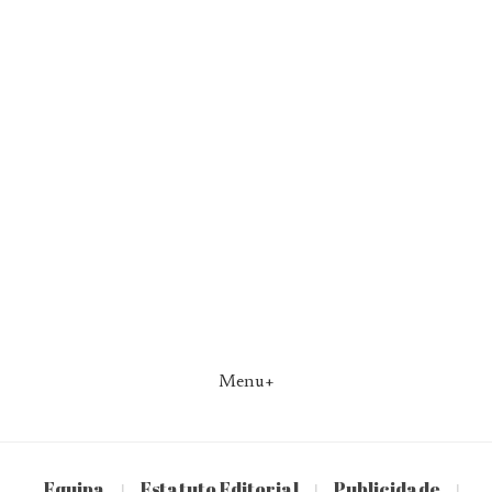
Menu+
Equipa
Estatuto Editorial
Publicidade
|
|
|