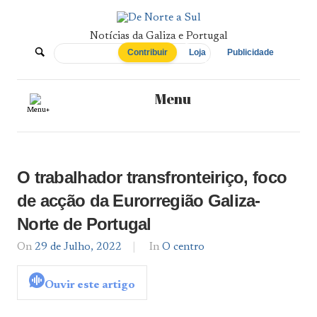
Skip
to
content
Notícias da Galiza e Portugal
De
Contribuir
Loja
Publicidade
Norte
Menu
Menu+
a
Sul
O trabalhador transfronteiriço, foco
de acção da Eurorregião Galiza-
Norte de Portugal
On
29 de Julho, 2022
By
In
O centro
admin
Ouvir este artigo