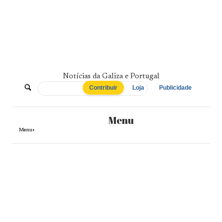
Skip
to
content
Notícias da Galiza e Portugal
De
Contribuir
Loja
Publicidade
Norte
Menu
a
Menu+
Sul