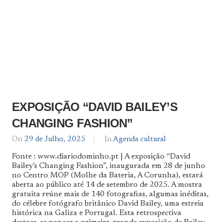
EXPOSIÇÃO “DAVID BAILEY’S
CHANGING FASHION”
On
29 de Julho, 2025
By
In
Agenda cultural
Agenda
Fonte : www.diariodominho.pt | A exposição “David
De
Bailey’s Changing Fashion”, inaugurada em 28 de junho
Norte
no Centro MOP (Molhe da Bateria, A Corunha), estará
a
Sul
aberta ao público até 14 de setembro de 2025. A mostra
gratuita reúne mais de 140 fotografias, algumas inéditas,
do célebre fotógrafo britânico David Bailey, uma estreia
histórica na Galiza e Portugal. Esta retrospectiva