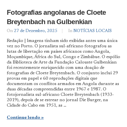
Fotografias angolanas de Cloete
Breytenbach na Gulbenkian
On
27 de Dezembro, 2025
By
In
NOTÍCIAS LOCAIS
Notícias
Redação | Imagens tinham sido exibidas antes uma única
De
vez no Porto. O jornalista sul-africano fotografou as
Norte
lutas de libertação em países africanos como Angola,
a
Sul
Moçambique, África do Sul, Congo e Zimbábue. O espólio
da Biblioteca de Arte da Fundação Calouste Gulbenkian
foi recentemente enriquecido com uma doação de
fotografias de Cloete Breytenbach. O conjunto inclui 29
provas em papel e 60 reproduções digitais que
documentam os conflitos armados em Angola durante as
duas décadas compreendidas entre 1967 e 1987. O
fotojornalista sul-africano Cloete Breytenbach (1933-
2019), depois de se estrear no jornal Die Burger, na
Cidade do Cabo em 1951, as …
Continue lendo