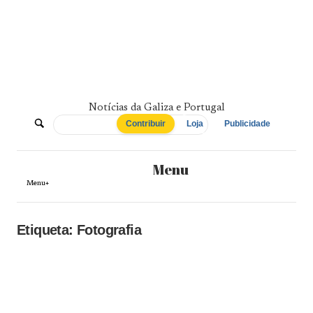
Skip
to
content
Notícias da Galiza e Portugal
De
Contribuir
Loja
Publicidade
Norte
Menu
a
Menu+
Sul
Etiqueta:
Fotografia