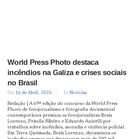
World Press Photo destaca
incêndios na Galiza e crises sociais
no Brasil
On
16 de Abril, 2026
By
In
Notícias
Notícias
Redação | A 69ª edição do concurso da World Press
De
Photo de fotojornalismo e fotografia documental
Norte
contemporânea premiou os fotojornalistas Brais
a
Sul
Lorenzo, Priscila Ribeiro e Eduardo Anizelli por
trabalhos sobre incêndios, moradia e violência policial.
Em Terra Queimada, Brais Lorenzo, documenta os
incêndios severos que devastaram mais de 200 mil