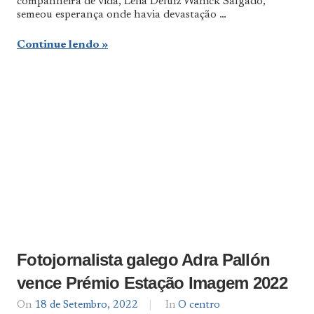
companheira de vida, Lélia Deluiz Wanick Salgado,
semeou esperança onde havia devastação …
Continue lendo
Fotojornalista galego Adra Pallón
vence Prémio Estação Imagem 2022
On
18 de Setembro, 2022
By
In
O centro