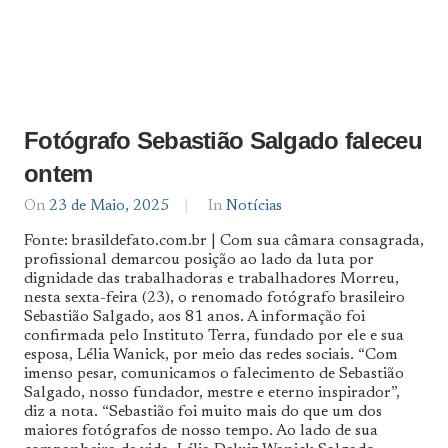
Fotógrafo Sebastião Salgado faleceu
ontem
On
23 de Maio, 2025
By
In
Notícias
Notícias
Fonte: brasildefato.com.br | Com sua câmara consagrada,
De
profissional demarcou posição ao lado da luta por
Norte
dignidade das trabalhadoras e trabalhadores Morreu,
a
Sul
nesta sexta-feira (23), o renomado fotógrafo brasileiro
Sebastião Salgado, aos 81 anos. A informação foi
confirmada pelo Instituto Terra, fundado por ele e sua
esposa, Lélia Wanick, por meio das redes sociais. “Com
imenso pesar, comunicamos o falecimento de Sebastião
Salgado, nosso fundador, mestre e eterno inspirador”,
diz a nota. “Sebastião foi muito mais do que um dos
maiores fotógrafos de nosso tempo. Ao lado de sua