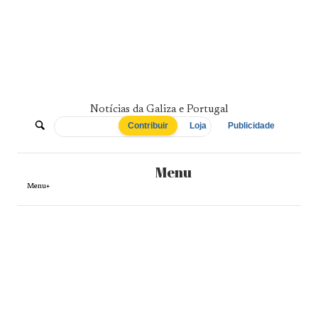
Skip
to
content
Notícias da Galiza e Portugal
De
Contribuir
Loja
Publicidade
Norte
Menu
a
Menu+
Sul