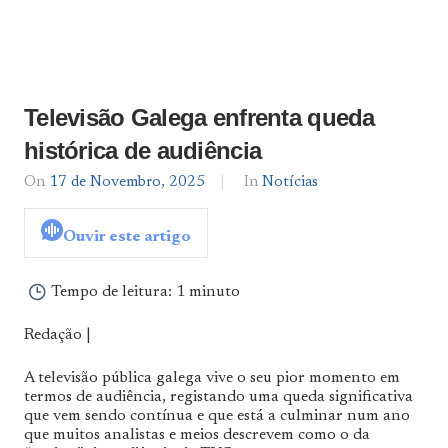
Televisão Galega enfrenta queda
histórica de audiência
On
17 de Novembro, 2025
By
In
Notícias
Notícias
De
Ouvir este artigo
Norte
a
Sul
Tempo de leitura:
1 minuto
Redação |
A televisão pública galega vive o seu pior momento em
termos de audiência, registando uma queda significativa
que vem sendo contínua e que está a culminar num ano
que muitos analistas e meios descrevem como o da