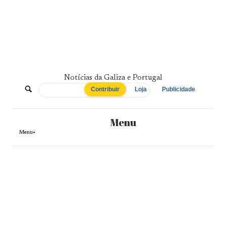
Skip
to
content
Notícias da Galiza e Portugal
De
Contribuir
Loja
Publicidade
Norte
Menu
a
Menu+
Sul