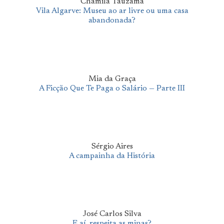
Chamila Tauzama
Vila Algarve: Museu ao ar livre ou uma casa
abandonada?
Mia da Graça
A Ficção Que Te Paga o Salário — Parte III
Sérgio Aires
A campainha da História
José Carlos Silva
E aí, respeita as minas?