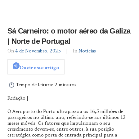
Sá Carneiro: o motor aéreo da Galiza
| Norte de Portugal
On
4 de Novembro, 2025
By
In
Notícias
Notícias
De
Ouvir este artigo
Norte
a
Sul
Tempo de leitura:
2 minutos
Redação |
O Aeroporto do Porto ultrapassou os 16,5 milhões de
passageiros no último ano, referindo-se aos últimos 12
meses móveis. Os fatores que impulsionam o seu
crescimento devem-se, entre outros, à sua posição
estratégica como porta de entrada principal para a