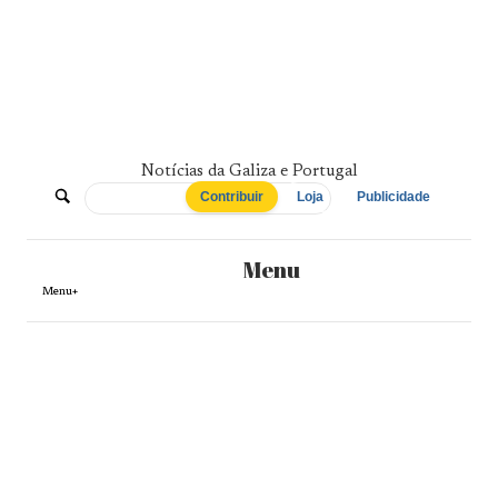
Skip
to
content
Notícias da Galiza e Portugal
De
Contribuir
Loja
Publicidade
Norte
Menu
a
Menu+
Sul