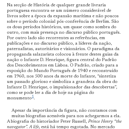
Na secção de História de qualquer grande livraria
portuguesa encontra-se um número considerável de
livros sobre a época da expansão marítima e não poucos
sobre o período colonial pós-conferência de Berlim. São
os dous períodos históricos, um quase como sombra do
outro, com mais presença no discurso público português.
Por outro lado são recorrentes as referências, em
publicações e no discurso público, a líderes da nação,
paternalistas, autoritários e visionários. O paradigma da
propaganda salazarista colocou à frente destes guias da
nação o Infante D. Henrique, figura central do Padrão
dos Descobrimentos em Lisboa. O Padrão, criado para a
exposição do Mundo Português de 1940 e reconstruído
em 1960, nos 500 anos da morte do Infante, “sintetiza
um passado glorioso e simboliza a grandeza da obra do
Infante D. Henrique, o impulsionador das descobertas”,
como se pode ler a dia de hoje na página do
1
monumento
.
Apesar da importância da figura, não contamos com
muitas biografias acessíveis para nos achegarmos a ela.
A biografia do historiador Peter Russell,
Prince Henry “the
navegator”. A life
, está há tempo esgotada. No mercado