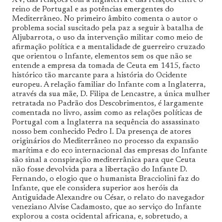
reino de Portugal e as potências emergentes do
Mediterrâneo. No primeiro âmbito comenta o autor o
problema social suscitado pela paz a seguir à batalha de
Aljubarrota, o uso da intervenção militar como meio de
afirmação política e a mentalidade de guerreiro cruzado
que orientou o Infante, elementos sem os que não se
entende a empresa da tomada de Ceuta em 1415, facto
histórico tão marcante para a história do Ocidente
europeu. A relação familiar do Infante com a Inglaterra,
através da sua mãe, D. Filipa de Lencastre, a única mulher
retratada no Padrão dos Descobrimentos, é largamente
comentada no livro, assim como as relações políticas de
Portugal com a Inglaterra na sequência do assassinato
nosso bem conhecido Pedro I. Da presença de atores
originários do Mediterrâneo no processo da expansão
marítima e do eco internacional das empresas do Infante
são sinal a conspiração mediterrânica para que Ceuta
não fosse devolvida para a libertação do Infante D.
Fernando, o elogio que o humanista Bracciolini faz do
Infante, que ele considera superior aos heróis da
Antiguidade Alexandre ou César, o relato do navegador
veneziano Alvise Cadamosto, que ao serviço do Infante
explorou a costa ocidental africana, e, sobretudo, a