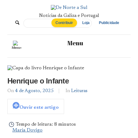
Skip
to
content
Notícias da Galiza e Portugal
De
Contribuir
Loja
Publicidade
Norte
Menu
Menu+
a
Sul
Henrique o Infante
On
4 de Agosto, 2025
By
In
Leituras
Maria
Dovigo
Ouvir este artigo
Tempo de leitura:
8 minutos
Maria Dovigo