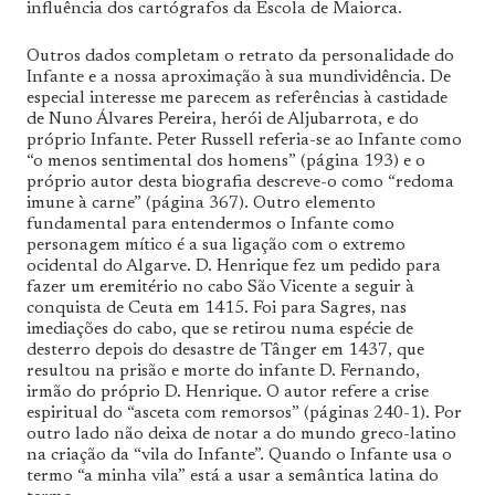
influência dos cartógrafos da Escola de Maiorca.
Outros dados completam o retrato da personalidade do
Infante e a nossa aproximação à sua mundividência. De
especial interesse me parecem as referências à castidade
de Nuno Álvares Pereira, herói de Aljubarrota, e do
próprio Infante. Peter Russell referia-se ao Infante como
“o menos sentimental dos homens” (página 193) e o
próprio autor desta biografia descreve-o como “redoma
imune à carne” (página 367). Outro elemento
fundamental para entendermos o Infante como
personagem mítico é a sua ligação com o extremo
ocidental do Algarve. D. Henrique fez um pedido para
fazer um eremitério no cabo São Vicente a seguir à
conquista de Ceuta em 1415. Foi para Sagres, nas
imediações do cabo, que se retirou numa espécie de
desterro depois do desastre de Tânger em 1437, que
resultou na prisão e morte do infante D. Fernando,
irmão do próprio D. Henrique. O autor refere a crise
espiritual do “asceta com remorsos” (páginas 240-1). Por
outro lado não deixa de notar a do mundo greco-latino
na criação da “vila do Infante”. Quando o Infante usa o
termo “a minha vila” está a usar a semântica latina do