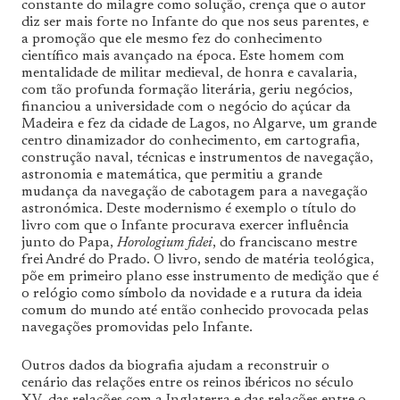
constante do milagre como solução, crença que o autor
diz ser mais forte no Infante do que nos seus parentes, e
a promoção que ele mesmo fez do conhecimento
científico mais avançado na época. Este homem com
mentalidade de militar medieval, de honra e cavalaria,
com tão profunda formação literária, geriu negócios,
financiou a universidade com o negócio do açúcar da
Madeira e fez da cidade de Lagos, no Algarve, um grande
centro dinamizador do conhecimento, em cartografia,
construção naval, técnicas e instrumentos de navegação,
astronomia e matemática, que permitiu a grande
mudança da navegação de cabotagem para a navegação
astronómica. Deste modernismo é exemplo o título do
livro com que o Infante procurava exercer influência
junto do Papa,
Horologium fidei
, do franciscano mestre
frei André do Prado. O livro, sendo de matéria teológica,
põe em primeiro plano esse instrumento de medição que é
o relógio como símbolo da novidade e a rutura da ideia
comum do mundo até então conhecido provocada pelas
navegações promovidas pelo Infante.
Outros dados da biografia ajudam a reconstruir o
cenário das relações entre os reinos ibéricos no século
XV, das relações com a Inglaterra e das relações entre o