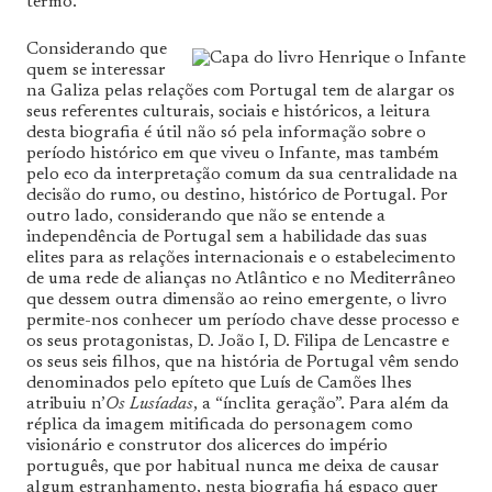
termo.
Considerando que
quem se interessar
na Galiza pelas relações com Portugal tem de alargar os
seus referentes culturais, sociais e históricos, a leitura
desta biografia é útil não só pela informação sobre o
período histórico em que viveu o Infante, mas também
pelo eco da interpretação comum da sua centralidade na
decisão do rumo, ou destino, histórico de Portugal. Por
outro lado, considerando que não se entende a
independência de Portugal sem a habilidade das suas
elites para as relações internacionais e o estabelecimento
de uma rede de alianças no Atlântico e no Mediterrâneo
que dessem outra dimensão ao reino emergente, o livro
permite-nos conhecer um período chave desse processo e
os seus protagonistas, D. João I, D. Filipa de Lencastre e
os seus seis filhos, que na história de Portugal vêm sendo
denominados pelo epíteto que Luís de Camões lhes
atribuiu n’
Os Lusíadas
, a “ínclita geração”. Para além da
réplica da imagem mitificada do personagem como
visionário e construtor dos alicerces do império
português, que por habitual nunca me deixa de causar
algum estranhamento, nesta biografia há espaço quer