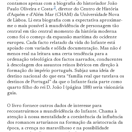
contamos apenas com a biografia do historiador João
2
Paulo Oliveira e Costa
, diretor do Centro de História
d’Aquém e d’Além Mar (CHAM) da Universidade Nova
de Lisboa. Li esta biografia com a expectativa aproximar-
me o mais possível à mundividência de personagem tão
central em tão central momento da história moderna
como foi o começo da expansão marítima do ocidente
europeu. Cada facto relatado da vida do Infante está
apoiado com variada e sólida documentação. Mas não é
menos real na leitura uma certa tendência para a
ordenação teleológica dos factos narrados, conducentes
à descolagem dos assuntos reinos ibéricos em direção à
formação do império português. Subjaz uma ideia de
destino nacional do que esta “família real que tutelava os
destinos de Portugal” da que o Infante fazia parte como
quarto filho do rei D. João I (página 188) seria visionária
guia.
O livro fornece outros dados de interesse para
reconstruirmos a mundividência do Infante. Chama à
atenção à nossa mentalidade a coexistência da influência
dos romances arturianos na formação da aristocracia da
época, a crença no maravilhoso e na possibilidade