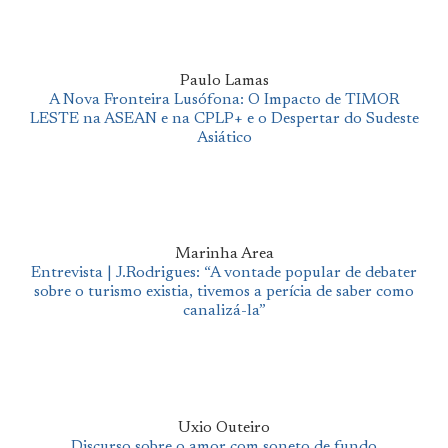
Paulo Lamas
A Nova Fronteira Lusófona: O Impacto de TIMOR
LESTE na ASEAN e na CPLP+ e o Despertar do Sudeste
Asiático
Marinha Area
Entrevista | J.Rodrigues: “A vontade popular de debater
sobre o turismo existia, tivemos a perícia de saber como
canalizá-la”
Uxio Outeiro
Discurso sobre o amor com soneto de fundo