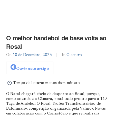
O melhor handebol de base volta ao
Rosal
On
10 de Dezembro, 2023
By
In
O centro
admin
Ouvir este artigo
Tempo de leitura:
menos dum minuto
O Natal chegará cheio de desporto ao Rosal, porque,
como anunciou a Câmara, «está tudo pronto para a 11.ª
Taça de Andebol O Rosal-Trofeo Transfronteirizo de
Balonman», competição organizada pela Valinox Novás
em colaboração com o Consistório e que se realizará