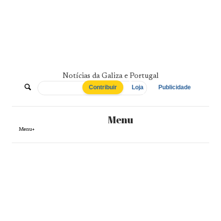
Skip
to
content
Notícias da Galiza e Portugal
De
Contribuir
Loja
Publicidade
Norte
Menu
a
Menu+
Sul