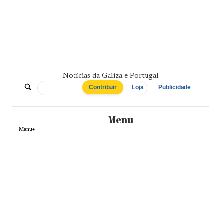
Skip
to
content
Notícias da Galiza e Portugal
De
Contribuir
Loja
Publicidade
Norte
Menu
a
Menu+
Sul