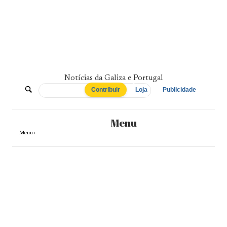
Skip
to
content
Notícias da Galiza e Portugal
De
Contribuir
Loja
Publicidade
Norte
Menu
a
Menu+
Sul