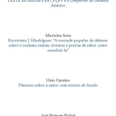
LESTE na ASEAN e na CPLP+ e o Despertar do Sudeste
Asiático
Marinha Area
Entrevista | J.Rodrigues: “A vontade popular de debater
sobre o turismo existia, tivemos a perícia de saber como
canalizá-la”
Uxio Outeiro
Discurso sobre o amor com soneto de fundo
José Ramom Pichel