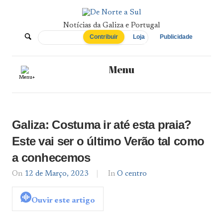
Skip
to
content
Notícias da Galiza e Portugal
De
Contribuir
Loja
Publicidade
Norte
Menu
Menu+
a
Sul
Galiza: Costuma ir até esta praia?
Este vai ser o último Verão tal como
a conhecemos
On
12 de Março, 2023
By
In
O centro
admin
Ouvir este artigo