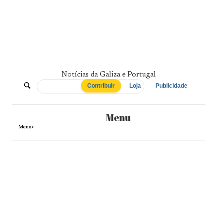
Skip
to
content
Notícias da Galiza e Portugal
De
Contribuir
Loja
Publicidade
Norte
Menu
a
Menu+
Sul