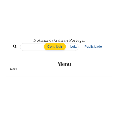
Skip
to
content
Notícias da Galiza e Portugal
De
Contribuir
Loja
Publicidade
Norte
Menu
a
Menu+
Sul