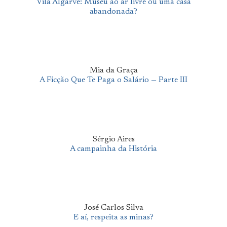
Vila Algarve: Museu ao ar livre ou uma casa
abandonada?
Mia da Graça
A Ficção Que Te Paga o Salário — Parte III
Sérgio Aires
A campainha da História
José Carlos Silva
E aí, respeita as minas?