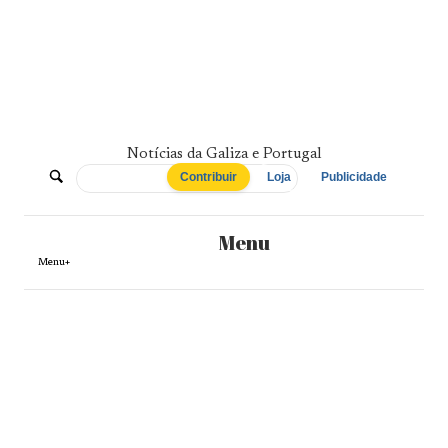
Skip
to
content
Notícias da Galiza e Portugal
De
Contribuir
Loja
Publicidade
Norte
Menu
a
Menu+
Sul