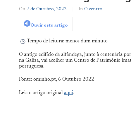
On
7 de Outubro, 2022
By
In
O centro
admin
Ouvir este artigo
Tempo de leitura:
menos dum minuto
O antigo edifício da alfândega, junto à centenária po
na Galiza, vai acolher um Centro de Património Imat
portuguesa.
Fonte: ominho.pt, 6 Outubro 2022
Leia o artigo original
aqui
.