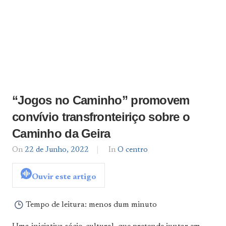
“Jogos no Caminho” promovem
convívio transfronteiriço sobre o
Caminho da Geira
On
22 de Junho, 2022
By
In
O centro
admin
Ouvir este artigo
Tempo de leitura:
menos dum minuto