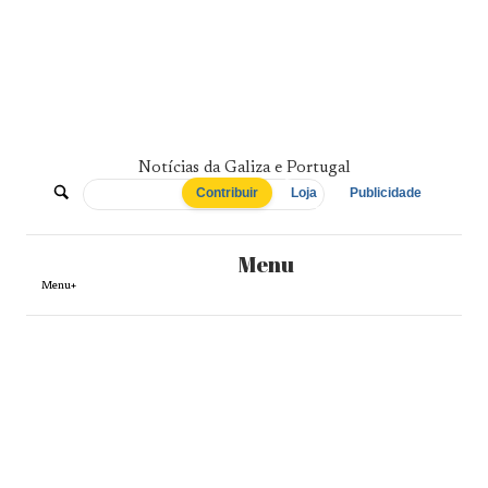
Skip
to
content
Notícias da Galiza e Portugal
De
Contribuir
Loja
Publicidade
Norte
Menu
a
Menu+
Sul