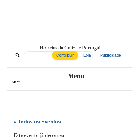
Skip
to
content
Notícias da Galiza e Portugal
De
Contribuir
Loja
Publicidade
Norte
Menu
a
Menu+
Sul
« Todos os Eventos
Este evento já decorreu.