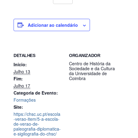
Adicionar ao calendário
DETALHES
ORGANIZADOR
Centro de História da
Início:
Sociedade e da Cultura
Julho 13
da Universidade de
Coimbra
Fim:
Julho 17
Categoria de Evento:
Formações
Site:
https://chsc.uc.pt/escola
-verao-item/5-a-escola-
de-verao-de-
paleografia-diplomatica-
e-sigilografia-do-chsc/